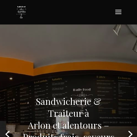
Sandwicherie &
Traiteur à
Arlon et alentours –