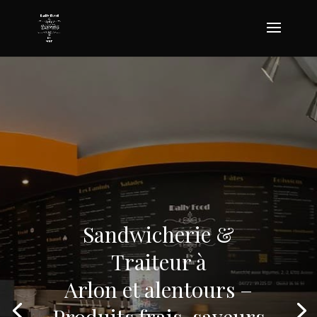
Sandwicherie &
Traiteur à
Arlon et alentours –