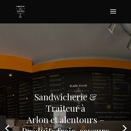
Sandwicherie &
Traiteur à
Arlon et alentours –