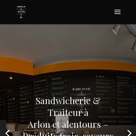
Sandwicherie &
Traiteur à
Arlon et alentours –