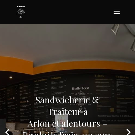
Sandwicherie &
Traiteur à
Arlon et alentours –