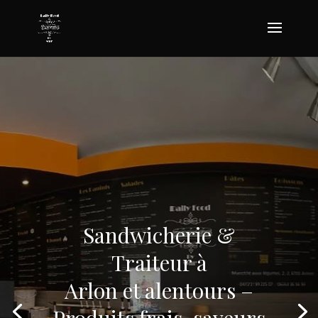
Sandwicherie &
Traiteur à
Arlon et alentours –