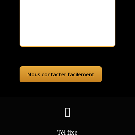

Tél fixe