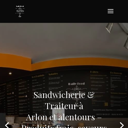
Sandwicherie &
Traiteur à
Arlon et alentours –