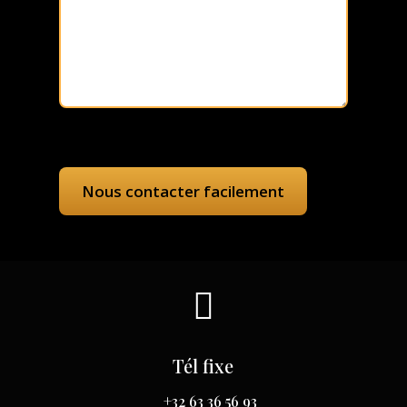

Tél fixe
+32 63 36 56 93