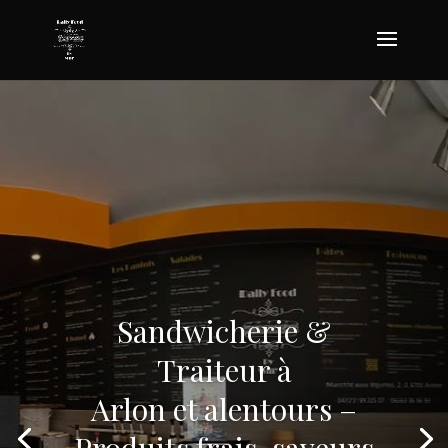
Sandwicherie &
Traiteur à
Arlon et alentours –