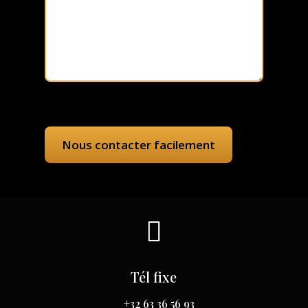

Tél fixe
+32 63 36 56 93