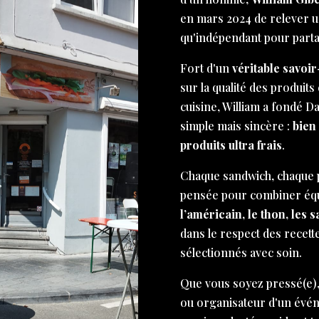
en mars 2024 de relever un 
qu'indépendant pour part
Fort d'un
véritable savoir
sur la qualité des produits 
cuisine, William a fondé D
simple mais sincère :
bien
produits ultra frais
.
Chaque sandwich, chaque p
pensée pour combiner équi
l’américain, le thon, les 
dans le respect des recett
sélectionnés avec soin.
Que vous soyez pressé(e),
ou organisateur d'un évé