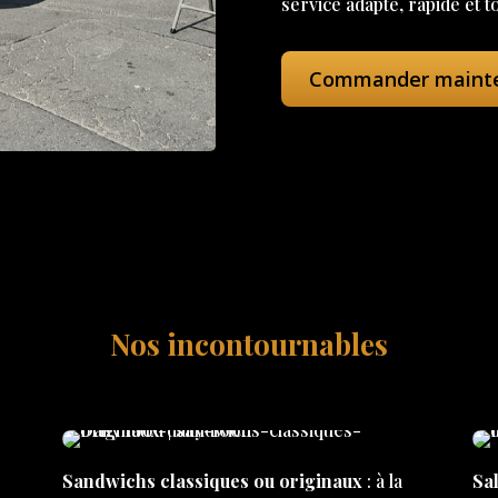
service adapté, rapide et t
Commander maint
Nos incontournables
Sandwichs classiques ou originaux
: à la
Sal