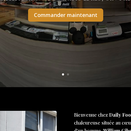
Commander maintenant
Bienvenue chez
Daily Foo
chaleureuse située au cœur
d'un homme,
William Gibe