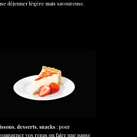
use déjeuner légère mais savoureuse.
issons, desserts, snacks
: pour
compagner vos repas ou faire une pause