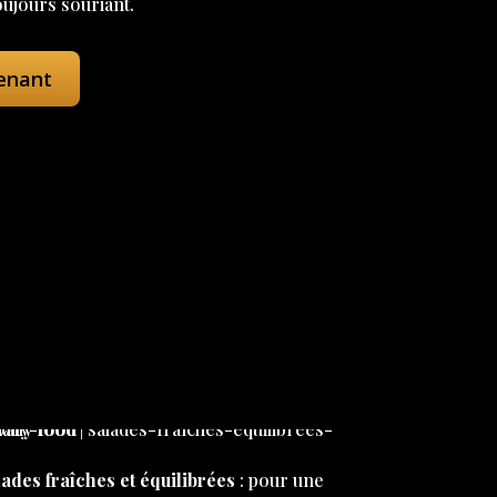
oujours souriant.
enant
ades fraîches et équilibrées
: pour une