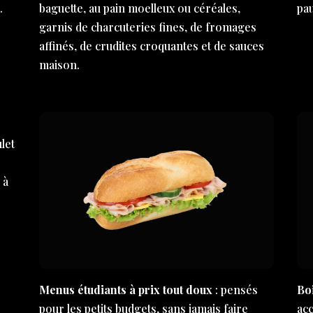
…
baguette, au pain moelleux ou céréales,
pa
garnis de charcuteries fines, de fromages
affinés, de crudites croquantes et de sauces
maison.
let
e
 à
Menus étudiants à prix tout doux
: pensés
Bo
pour les petits budgets, sans jamais faire
ac