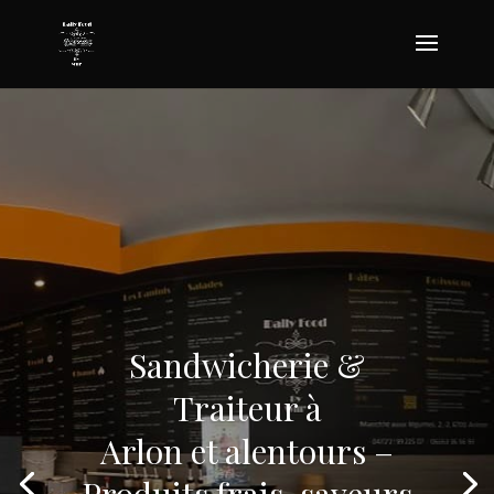
Sandwicherie &
Traiteur à
Arlon et alentours –