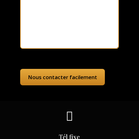

Tél fixe