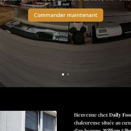
Commander maintenant
Bienvenue chez
Daily Foo
chaleureuse située au cœur
d'un homme,
William Gibe