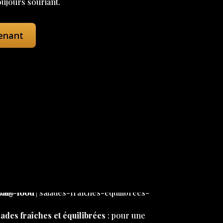
oujours souriant.
enant
ades fraîches et équilibrées
: pour une