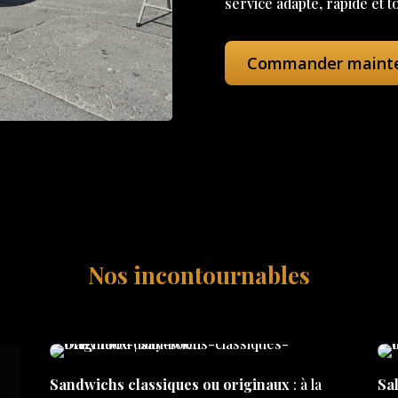
service adapté, rapide et t
Commander maint
Nos incontournables
Sandwichs classiques ou originaux
: à la
Sal