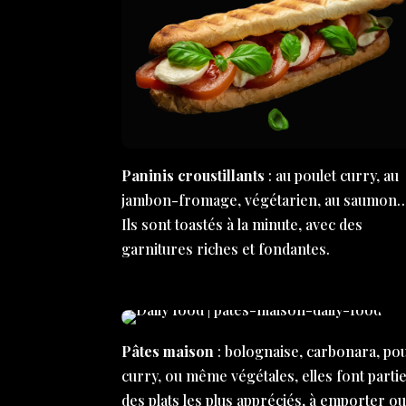
Paninis croustillants
: au poulet curry, au
jambon-fromage, végétarien, au saumon
Ils sont toastés à la minute, avec des
garnitures riches et fondantes.
Pâtes maison
: bolognaise, carbonara, pou
curry, ou même végétales, elles font parti
des plats les plus appréciés, à emporter ou