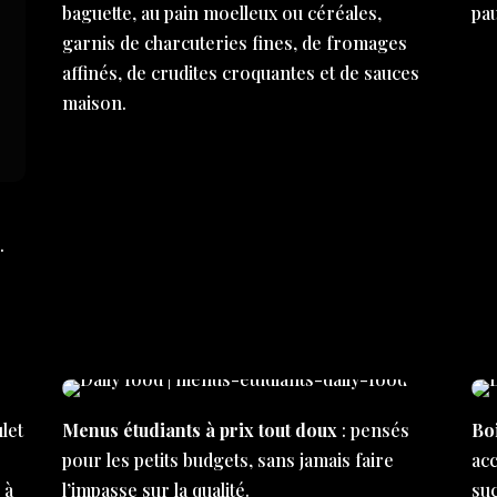
baguette, au pain moelleux ou céréales,
pa
garnis de charcuteries fines, de fromages
affinés, de crudites croquantes et de sauces
maison.
…
let
Menus étudiants à prix tout doux
: pensés
Bo
e
pour les petits budgets, sans jamais faire
ac
 à
l’impasse sur la qualité.
su