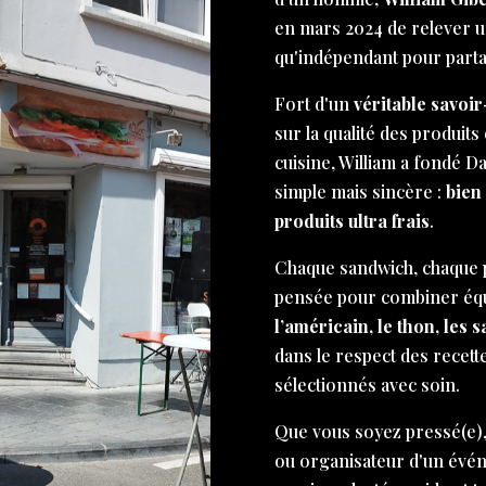
en mars 2024 de relever un 
qu'indépendant pour part
Fort d'un
véritable savoir
sur la qualité des produits 
cuisine, William a fondé D
simple mais sincère :
bien
produits ultra frais
.
Chaque sandwich, chaque p
pensée pour combiner équi
l’américain, le thon, les 
dans le respect des recett
sélectionnés avec soin.
Que vous soyez pressé(e),
ou organisateur d'un évé