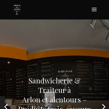
Sandwicherie &
Traiteur à
Arlon et alentours –