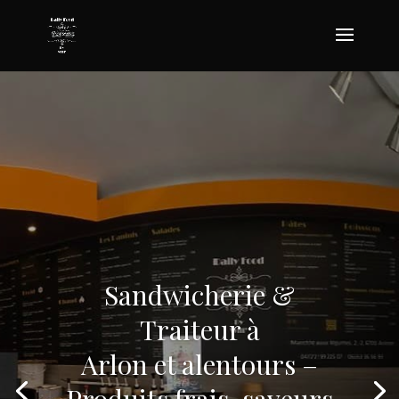
Sandwicherie &
Traiteur à
Arlon et alentours –