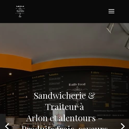
Sandwicherie &
Traiteur à
Arlon et alentours –