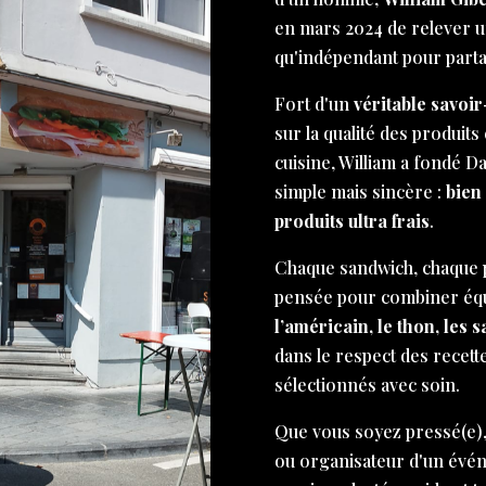
en mars 2024 de relever un 
qu'indépendant pour part
Fort d'un
véritable savoir
sur la qualité des produits 
cuisine, William a fondé D
simple mais sincère :
bien
produits ultra frais
.
Chaque sandwich, chaque p
pensée pour combiner équi
l’américain, le thon, les 
dans le respect des recett
sélectionnés avec soin.
Que vous soyez pressé(e),
ou organisateur d'un évé