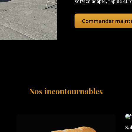
service adapté, rapide et t
Commander maint
Nos incontournables
Sal