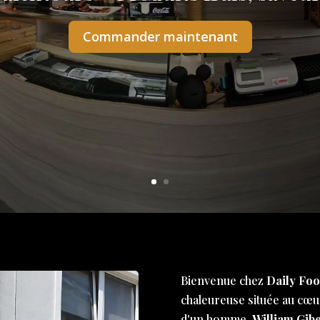
Commander maintenant
Bienvenue chez
Daily Foo
chaleureuse située au cœur
d'un homme,
William Gibe