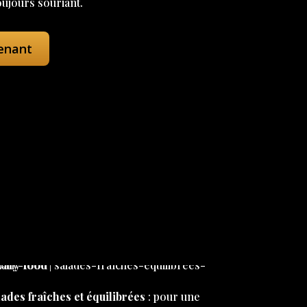
oujours souriant.
enant
ades fraîches et équilibrées
: pour une