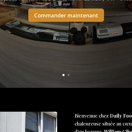
Commander maintenant
Bienvenue chez
Daily Foo
chaleureuse située au cœur
d'un homme,
William Gibe