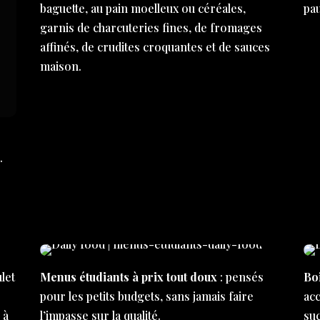
baguette, au pain moelleux ou céréales,
pa
garnis de charcuteries fines, de fromages
affinés, de crudites croquantes et de sauces
maison.
…
let
Menus étudiants à prix tout doux
: pensés
Bo
e
pour les petits budgets, sans jamais faire
ac
 à
l’impasse sur la qualité.
su