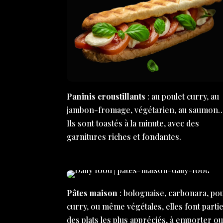
Paninis croustillants
: au poulet curry, au
jambon-fromage, végétarien, au saumon
Ils sont toastés à la minute, avec des
garnitures riches et fondantes.
Pâtes maison
: bolognaise, carbonara, pou
curry, ou même végétales, elles font parti
des plats les plus appréciés, à emporter ou