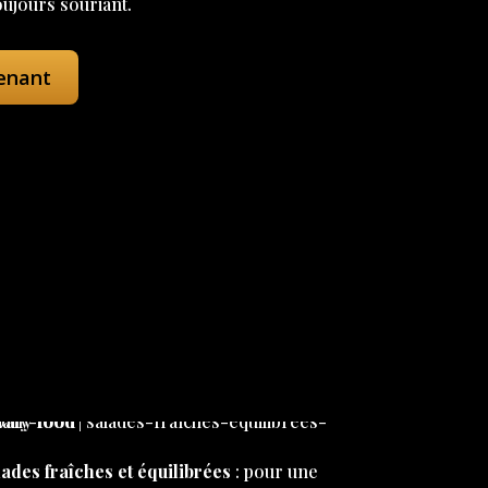
oujours souriant.
enant
ades fraîches et équilibrées
: pour une