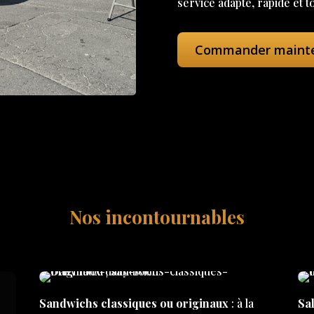
service adapté, rapide et t
Commander maint
Nos incontournables
Sandwichs classiques ou originaux
: à la
Sal