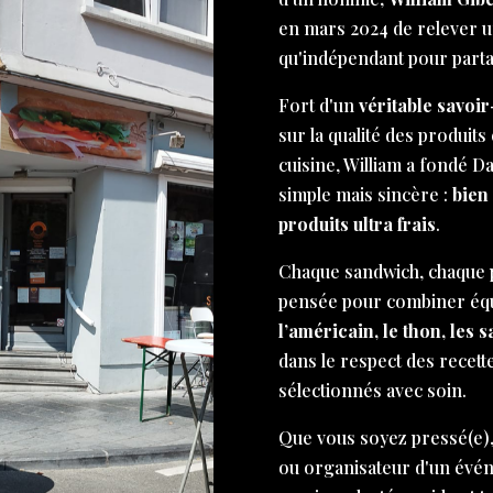
en mars 2024 de relever un 
qu'indépendant pour part
Fort d'un
véritable savoir
sur la qualité des produits 
cuisine, William a fondé D
simple mais sincère :
bien
produits ultra frais
.
Chaque sandwich, chaque p
pensée pour combiner équi
l’américain, le thon, les 
dans le respect des recett
sélectionnés avec soin.
Que vous soyez pressé(e),
ou organisateur d'un évé