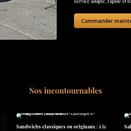
service adapté, rapide et t
Commander maint
Nos incontournables
Sandwichs classiques ou originaux
: à la
Sal