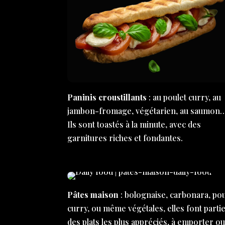
Paninis croustillants
: au poulet curry, au
jambon-fromage, végétarien, au saumon
Ils sont toastés à la minute, avec des
garnitures riches et fondantes.
Pâtes maison
: bolognaise, carbonara, pou
curry, ou même végétales, elles font parti
des plats les plus appréciés, à emporter ou