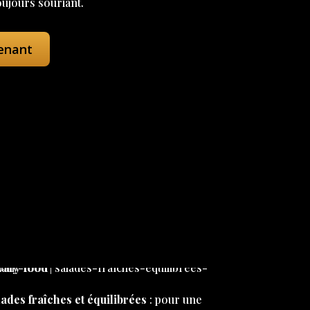
oujours souriant.
enant
ades fraîches et équilibrées
: pour une