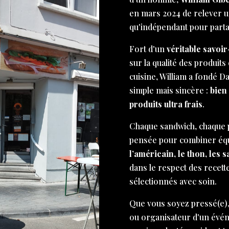
en mars 2024 de relever un 
qu'indépendant pour part
Fort d'un
véritable savoir
sur la qualité des produits 
cuisine, William a fondé D
simple mais sincère :
bien
produits ultra frais
.
Chaque sandwich, chaque p
pensée pour combiner équi
l’américain, le thon, les 
dans le respect des recett
sélectionnés avec soin.
Que vous soyez pressé(e),
ou organisateur d'un évé