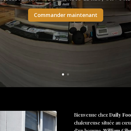
Commander maintenant
Bienvenue chez
Daily Foo
chaleureuse située au cœur
d'un homme,
William Gibe