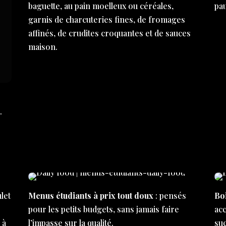
baguette, au pain moelleux ou céréales,
pa
garnis de charcuteries fines, de fromages
affinés, de crudites croquantes et de sauces
maison.
…
let
Menus étudiants à prix tout doux
: pensés
Bo
e
pour les petits budgets, sans jamais faire
ac
 à
l’impasse sur la qualité.
su