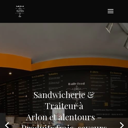
Sandwicherie &
Traiteur à
Arlon et alentours –