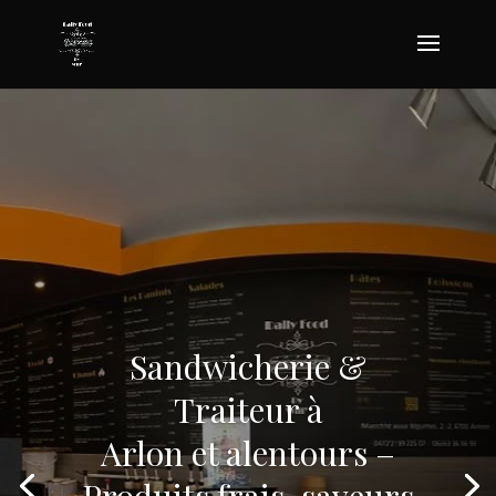
Sandwicherie &
Traiteur à
Arlon et alentours –