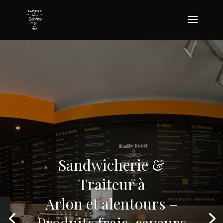
Sandwicherie &
Traiteur à
Arlon et alentours –