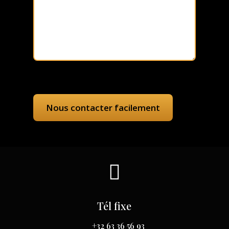

Tél fixe
+32 63 36 56 93