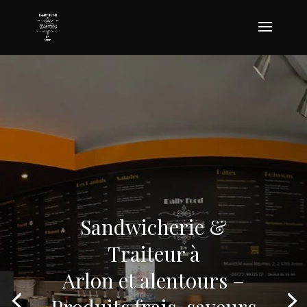
Sandwicherie &
Traiteur à
Arlon et alentours –