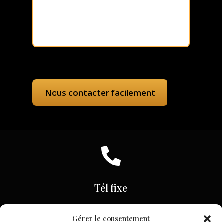

Tél fixe
+32 63 36 56 93
Gérer le consentement