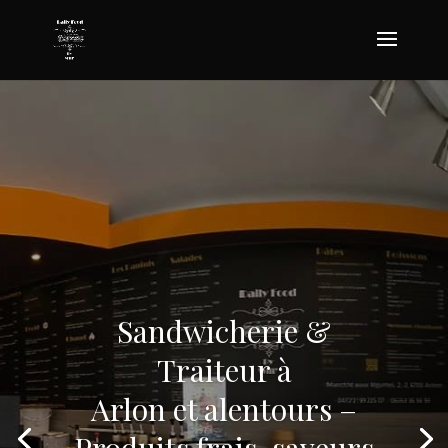
Sandwicherie &
Traiteur à
Arlon et alentours –