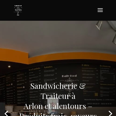
Sandwicherie &
Traiteur à
Arlon et alentours –