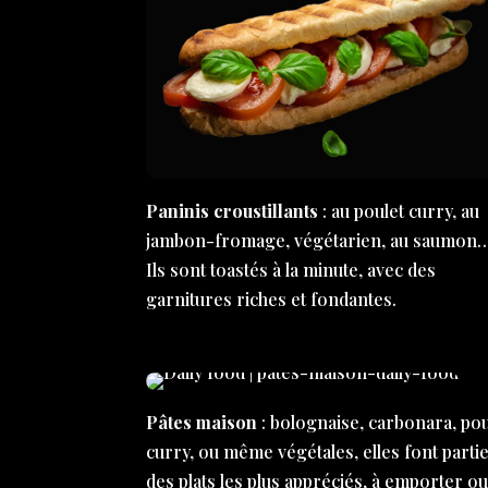
Paninis croustillants
: au poulet curry, au
jambon-fromage, végétarien, au saumon
Ils sont toastés à la minute, avec des
garnitures riches et fondantes.
Pâtes maison
: bolognaise, carbonara, pou
curry, ou même végétales, elles font parti
des plats les plus appréciés, à emporter ou