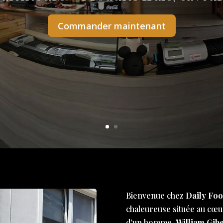
Commander maintenant
Bienvenue chez
Daily Foo
chaleureuse située au cœur
d'un homme,
William Gibe