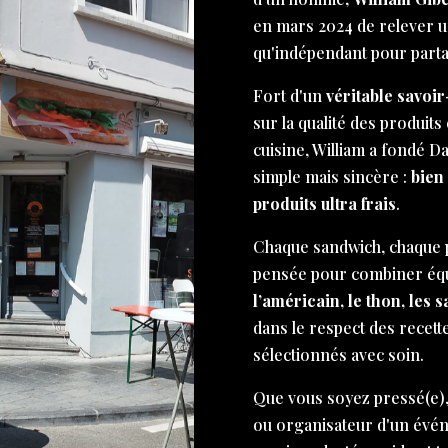
en mars 2024 de relever un 
qu'indépendant pour part
Fort d'un
véritable savoir
sur la qualité des produits 
cuisine, William a fondé D
simple mais sincère :
bien
produits ultra frais
.
Chaque sandwich, chaque p
pensée pour combiner équi
l’américain, le thon, les 
dans le respect des recett
sélectionnés avec soin.
Que vous soyez pressé(e),
ou organisateur d'un évé