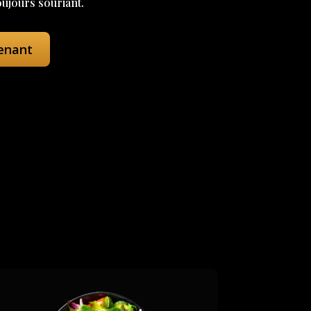
oujours souriant.
enant