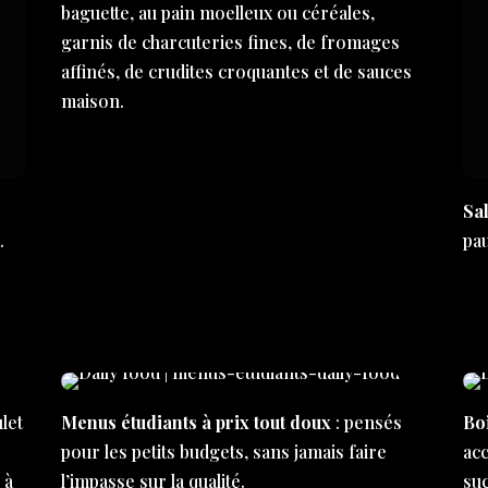
baguette, au pain moelleux ou céréales,
garnis de charcuteries fines, de fromages
affinés, de crudites croquantes et de sauces
maison.
Sal
…
pa
let
Menus étudiants à prix tout doux
: pensés
Bo
e
pour les petits budgets, sans jamais faire
ac
 à
l’impasse sur la qualité.
su